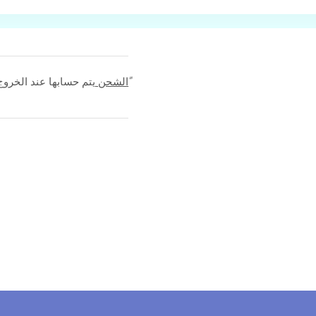
ًالشحن
يتم حسابها عند الخروج