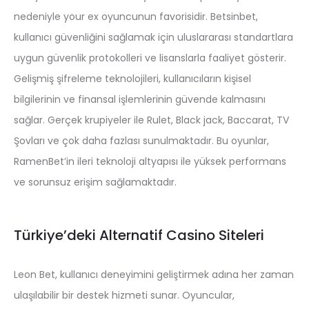
nedeniyle your ex oyuncunun favorisidir. Betsinbet,
kullanıcı güvenliğini sağlamak için uluslararası standartlara
uygun güvenlik protokolleri ve lisanslarla faaliyet gösterir.
Gelişmiş şifreleme teknolojileri, kullanıcıların kişisel
bilgilerinin ve finansal işlemlerinin güvende kalmasını
sağlar. Gerçek krupiyeler ile Rulet, Black jack, Baccarat, TV
Şovları ve çok daha fazlası sunulmaktadır. Bu oyunlar,
RamenBet’in ileri teknoloji altyapısı ile yüksek performans
ve sorunsuz erişim sağlamaktadır.
Türkiye’deki Alternatif Casino Siteleri
Leon Bet, kullanıcı deneyimini geliştirmek adına her zaman
ulaşılabilir bir destek hizmeti sunar. Oyuncular,