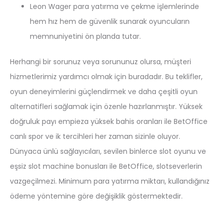
Leon Wager para yatırma ve çekme işlemlerinde
hem hız hem de güvenlik sunarak oyuncuların
memnuniyetini ön planda tutar.
Herhangi bir sorunuz veya sorununuz olursa, müşteri
hizmetlerimiz yardımcı olmak için buradadır. Bu teklifler,
oyun deneyimlerini güçlendirmek ve daha çeşitli oyun
alternatifleri sağlamak için özenle hazırlanmıştır. Yüksek
doğruluk payı empieza yüksek bahis oranları ile BetOffice
canlı spor ve ik tercihleri her zaman sizinle oluyor.
Dünyaca ünlü sağlayıcıları, sevilen binlerce slot oyunu ve
eşsiz slot machine bonusları ile BetOffice, slotseverlerin
vazgeçilmezi. Minimum para yatırma miktarı, kullandığınız
ödeme yöntemine göre değişiklik göstermektedir.