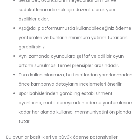
Betsinbet, oyuncularını heyecanlandırmak ve
sadakatlerini artırmak için düzenli olarak yeni
özellikler ekler.
Aşağıda, platformumuzda kullanabileceğiniz ödeme
yöntemleri ve bunların minimum yatırım tutarlarını
görebilirsiniz.
Aynı zamanda oyunculara şeffaf ve adil bir oyun
ortamı sunulması temel prensipler arasındadır.
Tüm kullanıcılarımıza, bu fırsatlardan yararlanmadan
önce kampanya detaylarını incelemeleri önerilir.
Spor bahislerinden gambling establishment
oyunlarına, mobil deneyimden ödeme yöntemlerine
kadar her alanda kullanıcı memnuniyetini ön planda
tutar.
Bu oyunlar basitlikleri ve büyük ödeme potansiyelleri