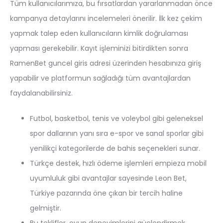
Tüm kullanıcılarımıza, bu fırsatlardan yararlanmadan önce
kampanya detaylarını incelemeleri önerilir. İlk kez çekim
yapmak talep eden kullanıcıların kimlik doğrulaması
yapması gerekebilir. Kayıt işleminizi bitirdikten sonra
RamenBet guncel giris adresi üzerinden hesabınıza giriş
yapabilir ve platformun sağladığı tüm avantajlardan
faydalanabilirsiniz.
Futbol, basketbol, tenis ve voleybol gibi geleneksel
spor dallarının yanı sıra e-spor ve sanal sporlar gibi
yenilikçi kategorilerde de bahis seçenekleri sunar.
Türkçe destek, hızlı ödeme işlemleri empieza mobil
uyumluluk gibi avantajlar sayesinde Leon Bet,
Türkiye pazarında öne çıkan bir tercih haline
gelmiştir.