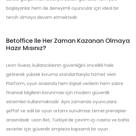
başlayanlar hem de deneyimli oyuncular için ideal bir
tercih olmaya devam etmektedir.
Betoffice Ile Her Zaman Kazanan Olmaya
Hazır Mısınız?
Leon Guess, kullanıcılarının güvenliğini öncelikli hale
getirerek yüksek koruma standartlarıyla hizmet verir.
Platform, oyun sırasında hem kişisel verilerin hem sobre
finansal bilgilerin korunması için modern güvenlik
sistemleri kullanmaktadır. Aynı zamanda oyunculara
şeffaf ve adil bir oyun ortamı sunulması temel prensipler
arasındadır. Leon Bet, Türkiye’de çevrim içi casino ve bahis
severler için güvenilir empieza kapsamlı bir oyun