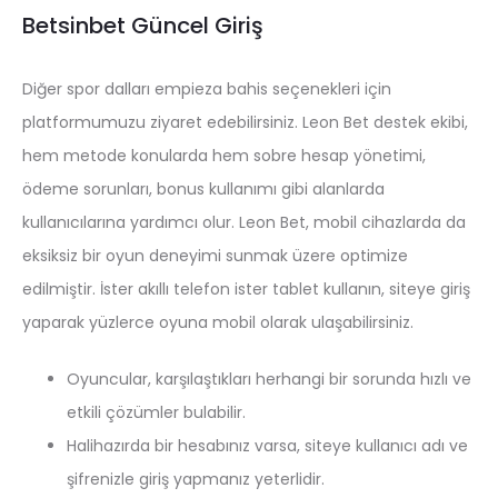
Betsinbet Güncel Giriş
Diğer spor dalları empieza bahis seçenekleri için
platformumuzu ziyaret edebilirsiniz. Leon Bet destek ekibi,
hem metode konularda hem sobre hesap yönetimi,
ödeme sorunları, bonus kullanımı gibi alanlarda
kullanıcılarına yardımcı olur. Leon Bet, mobil cihazlarda da
eksiksiz bir oyun deneyimi sunmak üzere optimize
edilmiştir. İster akıllı telefon ister tablet kullanın, siteye giriş
yaparak yüzlerce oyuna mobil olarak ulaşabilirsiniz.
Oyuncular, karşılaştıkları herhangi bir sorunda hızlı ve
etkili çözümler bulabilir.
Halihazırda bir hesabınız varsa, siteye kullanıcı adı ve
şifrenizle giriş yapmanız yeterlidir.