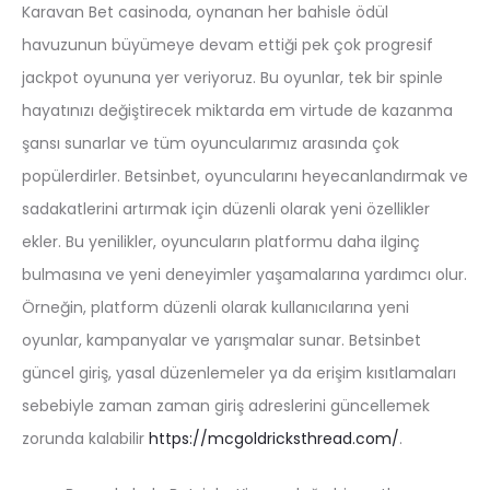
Karavan Bet casinoda, oynanan her bahisle ödül
havuzunun büyümeye devam ettiği pek çok progresif
jackpot oyununa yer veriyoruz. Bu oyunlar, tek bir spinle
hayatınızı değiştirecek miktarda em virtude de kazanma
şansı sunarlar ve tüm oyuncularımız arasında çok
popülerdirler. Betsinbet, oyuncularını heyecanlandırmak ve
sadakatlerini artırmak için düzenli olarak yeni özellikler
ekler. Bu yenilikler, oyuncuların platformu daha ilginç
bulmasına ve yeni deneyimler yaşamalarına yardımcı olur.
Örneğin, platform düzenli olarak kullanıcılarına yeni
oyunlar, kampanyalar ve yarışmalar sunar. Betsinbet
güncel giriş, yasal düzenlemeler ya da erişim kısıtlamaları
sebebiyle zaman zaman giriş adreslerini güncellemek
zorunda kalabilir
https://mcgoldricksthread.com/
.