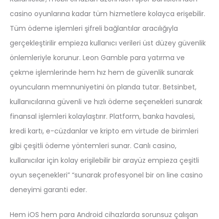
casino oyunlarına kadar tüm hizmetlere kolayca erişebilir.
Tüm ödeme işlemleri şifreli bağlantılar aracılığıyla
gerçekleştirilir empieza kullanıcı verileri üst düzey güvenlik
önlemleriyle korunur. Leon Gamble para yatırma ve
çekme işlemlerinde hem hız hem de güvenlik sunarak
oyuncuların memnuniyetini ön planda tutar. Betsinbet,
kullanıcılarına güvenli ve hızlı ödeme seçenekleri sunarak
finansal işlemleri kolaylaştırır. Platform, banka havalesi,
kredi kartı, e-cüzdanlar ve kripto em virtude de birimleri
gibi çeşitli ödeme yöntemleri sunar. Canlı casino,
kullanıcılar için kolay erişilebilir bir arayüz empieza çeşitli
oyun seçenekleri” “sunarak profesyonel bir on line casino
deneyimi garanti eder.
Hem iOS hem para Android cihazlarda sorunsuz çalışan